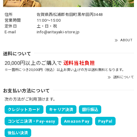
住所
佐賀県西松浦郡有田町黒牟田丙3448
営業時間
11:00～15:00
定休日
土・日・祝
E-mail
info@aritayaki-store.jp
ABOUT
送料について
20,000円以上のご購入で
送料当社負担
※一箇所につき20,000円（税込）以上お買い上げの方は送料無料となります。
送料について
お支払い方法について
次の方法がご利用頂けます。
クレジットカード
キャリア決済
銀行振込
コンビニ決済・Pay-easy
Amazon Pay
PayPal
後払い決済