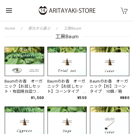
Home
窯元から選ぶ
工房Baum
工房Baum
Baumのお香 オーガ
Baumのお香 オーガ
Baumのお香 オーガ
ニック【お試しセッ
ニック【お試しセッ
ニック【杉】コーン
ト・有田焼台皿つ
ト】コーンタイプ
タイプ 10個／箱
き】コーンタイプ
杉・檜・セージ 各
¥1,500
¥550
¥880
杉・檜・セージ 各
２個入／箱
２個入／箱