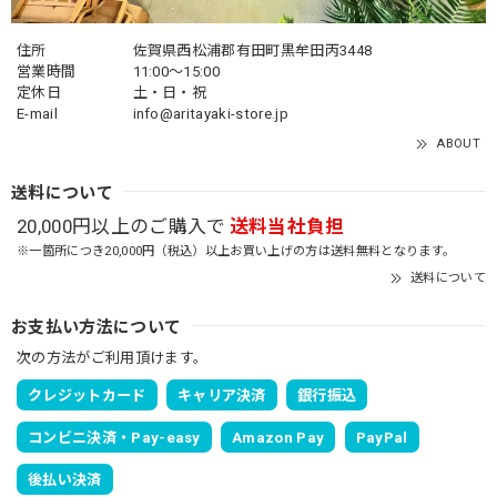
住所
佐賀県西松浦郡有田町黒牟田丙3448
営業時間
11:00～15:00
定休日
土・日・祝
E-mail
info@aritayaki-store.jp
ABOUT
送料について
20,000円以上のご購入で
送料当社負担
※一箇所につき20,000円（税込）以上お買い上げの方は送料無料となります。
送料について
お支払い方法について
次の方法がご利用頂けます。
クレジットカード
キャリア決済
銀行振込
コンビニ決済・Pay-easy
Amazon Pay
PayPal
後払い決済