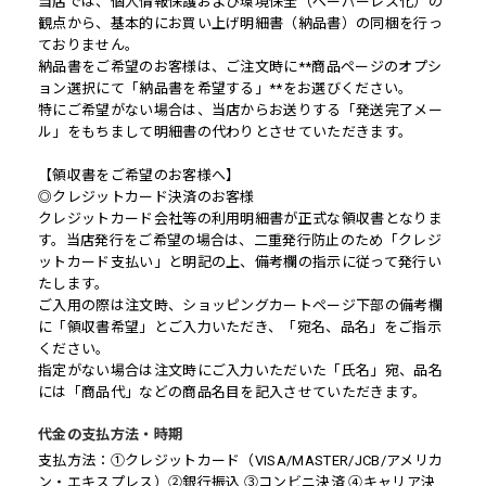
当店では、個人情報保護および環境保全（ペーパーレス化）の
観点から、基本的にお買い上げ明細書（納品書）の同梱を行っ
ておりません。
納品書をご希望のお客様は、ご注文時に**商品ページのオプシ
ョン選択にて「納品書を希望する」**をお選びください。
特にご希望がない場合は、当店からお送りする「発送完了メー
ル」をもちまして明細書の代わりとさせていただきます。
【領収書をご希望のお客様へ】
◎クレジットカード決済のお客様
クレジットカード会社等の利用明細書が正式な領収書となりま
す。当店発行をご希望の場合は、二重発行防止のため「クレジ
ットカード支払い」と明記の上、備考欄の指示に従って発行い
たします。
ご入用の際は注文時、ショッピングカートページ下部の備考欄
に「領収書希望」とご入力いただき、「宛名、品名」をご指示
ください。
指定がない場合は注文時にご入力いただいた「氏名」宛、品名
には「商品代」などの商品名目を記入させていただきます。
代金の支払方法・時期
支払方法：①クレジットカード（VISA/MASTER/JCB/アメリカ
ン・エキスプレス）②銀行振込 ③コンビニ決済 ④キャリア決