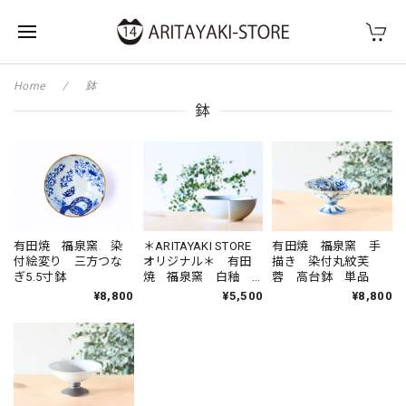
Home
鉢
鉢
有田焼 福泉窯 染
＊ARITAYAKI STORE
有田焼 福泉窯 手
付絵変り 三方つな
オリジナル＊ 有田
描き 染付丸紋芙
ぎ5.5寸鉢
焼 福泉窯 白釉
蓉 高台鉢 単品
三方つなぎ5.5寸鉢
¥8,800
¥5,500
¥8,800
Type:SABI