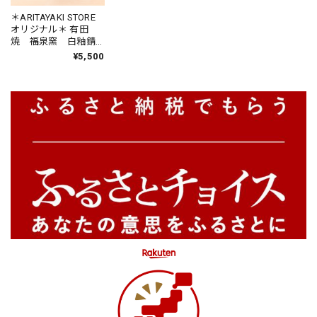
＊ARITAYAKI STORE
オリジナル＊ 有田
焼 福泉窯 白釉錆
高台鉢 Type:SABI
¥5,500