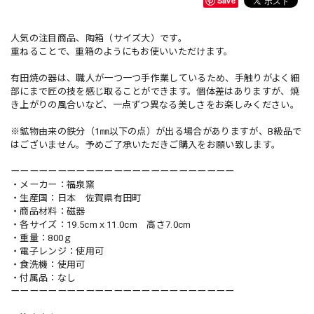
Save
人気の注目商品、陶箱（サイズ大）です。
重ねることで、重箱のようにもお使いいただけます。
有田焼の器は、職人が一つ一つ手作業しているため、手触りがよく細
部にまで匠の技を感じ取ることができます。個体差はありますが、焼
き上がりの風合いなど、一点ずつ異なる美しさをお楽しみください。
※鉱物由来の鉄分（1㎜以下の点）が出る場合がありますが、B級品で
はございません。予めご了承いただきご購入をお願い致します。
ーーーーーーーーーーーーーーーーーーーーーーーー
・メーカー：福泉窯
・生産国：日本 佐賀県有田町
・商品材料：磁器
・各サイズ：19.5cmｘ11.0cm 高さ7.0cm
・重量：800ｇ
・電子レンジ：使用可
・食洗機：使用可
・付属品：なし
ーーーーーーーーーーーーーーーーーーーーーーーー