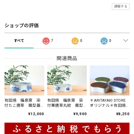
通報する
ショップの評価
すべて
7
0
0
関連商品
有田焼 福泉窯 染
有田焼 福泉窯 染
＊ARITAYAKI STORE
付たこ唐草 繭型蓋
付華唐草丸紋 繭型
オリジナル＊有田焼
物 【大】
蓋物 【小】
福泉窯 × ARITAYAKI-
¥12,000
¥9,900
¥8,250
STORE type:
BICOLOR 繭型蓋物
【大】蓋の色が選べ
る4色