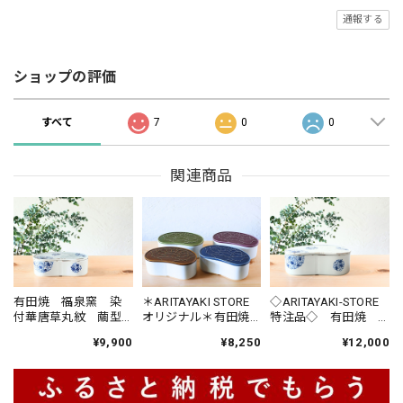
通報する
ショップの評価
すべて
7
0
0
関連商品
有田焼 福泉窯 染
＊ARITAYAKI STORE
◇ARITAYAKI-STORE
付華唐草丸紋 繭型
オリジナル＊有田焼
特注品◇ 有田焼
蓋物 【小】
福泉窯 × ARITAYAKI-
福泉窯 染付華唐
¥9,900
¥8,250
¥12,000
STORE type:
草 繭型蓋物
BICOLOR 繭型蓋物
【大】
【大】蓋の色が選べ
る4色