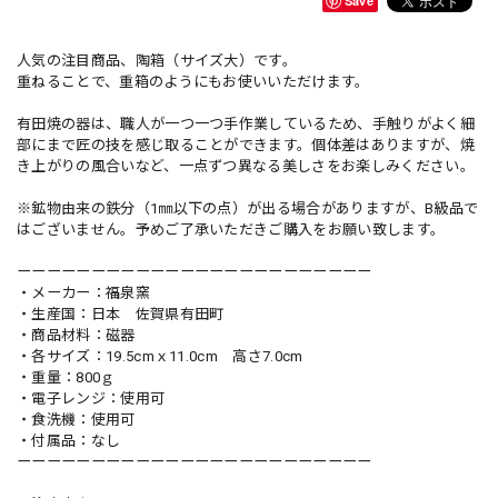
Save
人気の注目商品、陶箱（サイズ大）です。
重ねることで、重箱のようにもお使いいただけます。
有田焼の器は、職人が一つ一つ手作業しているため、手触りがよく細
部にまで匠の技を感じ取ることができます。個体差はありますが、焼
き上がりの風合いなど、一点ずつ異なる美しさをお楽しみください。
※鉱物由来の鉄分（1㎜以下の点）が出る場合がありますが、B級品で
はございません。予めご了承いただきご購入をお願い致します。
ーーーーーーーーーーーーーーーーーーーーーーーー
・メーカー：福泉窯
・生産国：日本 佐賀県有田町
・商品材料：磁器
・各サイズ：19.5cmｘ11.0cm 高さ7.0cm
・重量：800ｇ
・電子レンジ：使用可
・食洗機：使用可
・付属品：なし
ーーーーーーーーーーーーーーーーーーーーーーーー