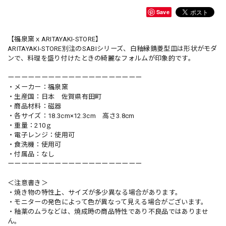
Save
【福泉窯ｘARITAYAKI-STORE】
ARITAYAKI-STORE別注のSABIシリーズ、白釉縁錆菱型皿は形状がモダ
ンで、料理を盛り付けたときの綺麗なフォルムが印象的です。
ーーーーーーーーーーーーーーーーーーーー
・メーカー：福泉窯
・生産国：日本 佐賀県有田町
・商品材料：磁器
・各サイズ：18.3cm×12.3cm 高さ3.8cm
・重量：210ｇ
・電子レンジ：使用可
・食洗機：使用可
・付属品：なし
ーーーーーーーーーーーーーーーーーーーー
＜注意書き＞
・焼き物の特性上、サイズが多少異なる場合があります。
・モニターの発色によって色が異なって見える場合がございます。
・釉薬のムラなどは、焼成時の商品特性であり不良品ではありませ
ん。