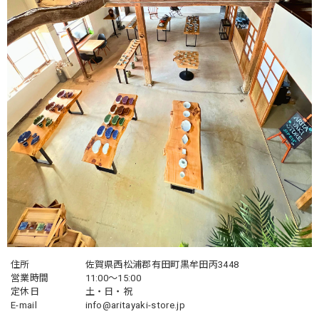
住所
佐賀県西松浦郡有田町黒牟田丙3448
営業時間
11:00～15:00
定休日
土・日・祝
E-mail
info@aritayaki-store.jp