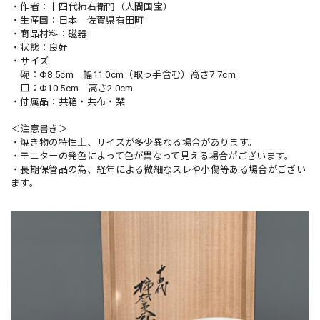
・作者：十四代柿右衛門（人間国宝）
・生産国：日本 佐賀県有田町
・商品材料：磁器
・状態：良好
・サイズ
碗：Φ8.5cm 幅11.0cm（取っ手含む）高さ7.7cm
皿：Φ10.5cm 高さ2.0cm
・付属品：共箱・共布・栞
＜注意書き＞
・焼き物の特性上、サイズが多少異なる場合があります。
・モニターの発色によって色が異なって見える場合がございます。
・長期保管品の為、経年による微細なスレや小傷等ある場合がござい
ます。