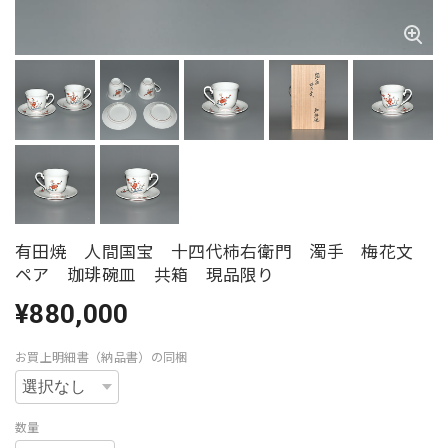
有田焼 人間国宝 十四代柿右衛門 濁手 梅花文
ペア 珈琲碗皿 共箱 現品限り
¥880,000
お買上明細書（納品書）の同梱
数量