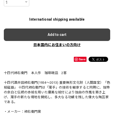
International shipping available
Add to cart
日本国内にお住まいの方向け
Save
十四代柿右衛門 本人作 珈琲碗皿 2客
十四代酒井田柿右衛門(1934～2013) 重要無形文化財（人間国宝）「色
絵磁器」 十四代柿右衛門は「濁手」の技術を継承すると同時に、独特
の余白と伝統の赤絵を用いた優美な絵付により独自の作風を築き上
げ、濁手の新たな境地を開拓し、多大なる功績を残した偉大な陶芸家
である。
・メーカー：柿右衛門窯