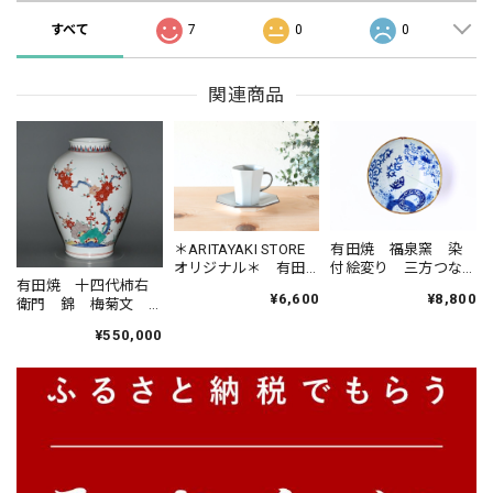
すべて
7
0
0
関連商品
＊ARITAYAKI STORE
有田焼 福泉窯 染
オリジナル＊ 有田
付絵変り 三方つな
有田焼 十四代柿右
焼 福泉窯 白釉錆
ぎ5.5寸鉢
¥6,600
¥8,800
衛門 錦 梅菊文
八角コーヒー碗皿
花瓶 高さ25㎝ 共
Type:SABI
¥550,000
箱 現品限り