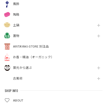
風鈴
陶箱
土鍋
置物
ARITAYAKI-STORE 別注品
お香・精油（オーガニック）
窯元から選ぶ
古美術
SHOP INFO
ABOUT