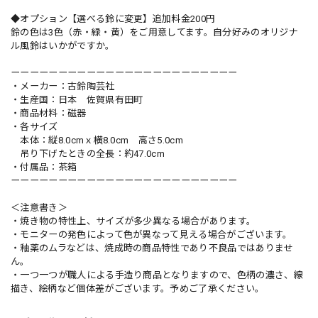
◆オプション【選べる鈴に変更】追加料金200円
鈴の色は3色（赤・緑・黄）をご用意してます。自分好みのオリジナ
ル風鈴はいかがですか。
ーーーーーーーーーーーーーーーーーーーーーーーー
・メーカー：古鈴陶芸社
・生産国：日本 佐賀県有田町
・商品材料：磁器
・各サイズ
本体：縦8.0cmｘ横8.0cm 高さ5.0cm
吊り下げたときの全長：約47.0cm
・付属品：茶箱
ーーーーーーーーーーーーーーーーーーーーーーーー
＜注意書き＞
・焼き物の特性上、サイズが多少異なる場合があります。
・モニターの発色によって色が異なって見える場合がございます。
・釉薬のムラなどは、焼成時の商品特性であり不良品ではありませ
ん。
・一つ一つが職人による手造り商品となりますので、色柄の濃さ、線
描き、絵柄など個体差がございます。予めご了承ください。