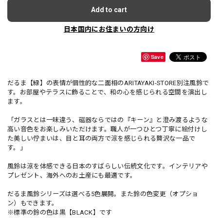
Add to cart
日本国内にお住まいの方向け
Save
だるま【緑】の表情が個性的な二面相のARITAYAKI-STORE別注風鈴で
す。お部屋やテラスに飾ることで、和の心を感じられる空間を演出し
ます。
「ガラスとは一味違う、磁器ならではの『キーン』と澄み渡るような
高い音色をお楽しみいただけます。職人が一つひとつ丁寧に絵付けし
た美しい佇まいは、目と耳の両方で涼を感じられる贅沢な一品で
す。」
風鈴は涼を体感できる日本のすばらしい伝統文化です。インテリアや
プレゼント、海外へのお土産にも最適です。
だるま風鈴シリーズは選べる5色展開。また鈴の色変更（オプショ
ン）もできます。
※標準の鈴の色は黒【BLACK】です