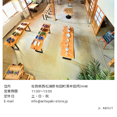
住所
佐賀県西松浦郡有田町黒牟田丙3448
営業時間
11:00～15:00
定休日
土・日・祝
E-mail
info@aritayaki-store.jp
ABOUT