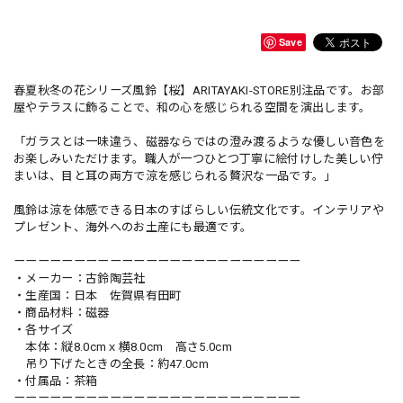
Save
春夏秋冬の花シリーズ風鈴【桜】ARITAYAKI-STORE別注品です。お部
屋やテラスに飾ることで、和の心を感じられる空間を演出します。
「ガラスとは一味違う、磁器ならではの澄み渡るような優しい音色を
お楽しみいただけます。職人が一つひとつ丁寧に絵付けした美しい佇
まいは、目と耳の両方で涼を感じられる贅沢な一品です。」
風鈴は涼を体感できる日本のすばらしい伝統文化です。インテリアや
プレゼント、海外へのお土産にも最適です。
ーーーーーーーーーーーーーーーーーーーーーーーー
・メーカー：古鈴陶芸社
・生産国：日本 佐賀県有田町
・商品材料：磁器
・各サイズ
本体：縦8.0cmｘ横8.0cm 高さ5.0cm
吊り下げたときの全長：約47.0cm
・付属品：茶箱
ーーーーーーーーーーーーーーーーーーーーーーーー