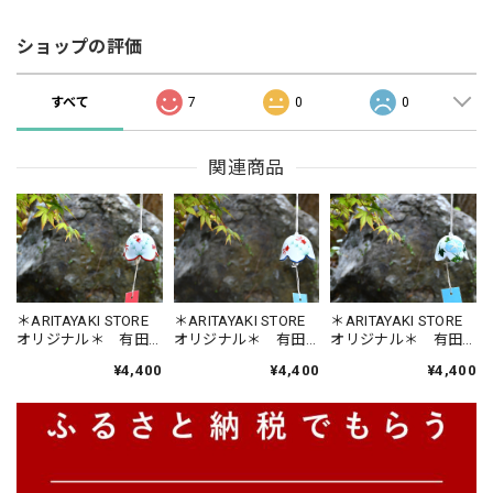
ショップの評価
すべて
7
0
0
関連商品
＊ARITAYAKI STORE
＊ARITAYAKI STORE
＊ARITAYAKI STORE
オリジナル＊ 有田
オリジナル＊ 有田
オリジナル＊ 有田
焼 手描き おしゃ
焼 手描き おしゃ
焼 手描き おしゃ
¥4,400
¥4,400
¥4,400
れインテリア風鈴
れインテリア風鈴
れインテリア風鈴
【金魚・赤】 ”古鈴
【金魚・青】 ”古鈴
花シリーズ 【朝
ｘARITAYAKI-STORE”
ｘARITAYAKI-STORE”
顔】 ”古鈴ｘ
ARITAYAKI-STORE”