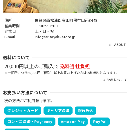
住所
佐賀県西松浦郡有田町黒牟田丙3448
営業時間
11:00～15:00
定休日
土・日・祝
E-mail
info@aritayaki-store.jp
ABOUT
送料について
20,000円以上のご購入で
送料当社負担
※一箇所につき20,000円（税込）以上お買い上げの方は送料無料となります。
送料について
お支払い方法について
次の方法がご利用頂けます。
クレジットカード
キャリア決済
銀行振込
コンビニ決済・Pay-easy
Amazon Pay
PayPal